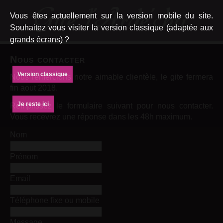
Vous êtes actuellement sur la version mobile du site.
Souhaitez vous visiter la version classique (adaptée aux
grands écrans) ?
Nous contacter
Version classique
Nous remercions notre aimable clientèle, le gite fermera
fin aout 2018.
Je reste ici
Remplissez le formulaire suivant pour nous contacter.
Vous recevrez une réponse dans les 48h maximum.
Nom
Prénom
Email
Téléphone fixe ou mobile
Message