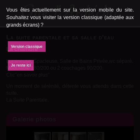
Vous êtes actuellement sur la version mobile du site.
Souhaitez vous visiter la version classique (adaptée aux
grands écrans) ?
La suite parentale et sa salle d'eau
Version classique
La chambre
Lumineuse, Spacieuse, Salle de Bains Privée,wc séparé.
Je reste ici
Modulable 180/200 ou 2 couchages 90/200.
Clic"en savoir plus"
Un moment de sérénité, détente vous attends dans cette
suite.
La Suite Parentale.
Galerie photos